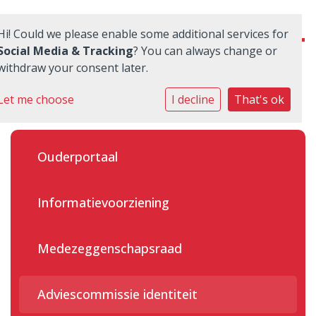
Hi! Could we please enable some additional services for
Social Media & Tracking
? You can always change or
withdraw your consent later.
Onze school
Let me choose
I decline
That's ok
Ouders
Ouderportaal
Praktische zaken
Nieuwe leerlingen
Informatievoorziening
Quadraten
Medezeggenschapsraad
Aanmelden
Adviescommissie identiteit
Contact