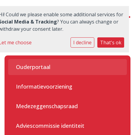
Hi! Could we please enable some additional services for
Social Media & Tracking
? You can always change or
withdraw your consent later.
Onze school
Let me choose
I decline
That's ok
Ouders
Ouderportaal
Praktische zaken
Nieuwe leerlingen
Informatievoorziening
Quadraten
Medezeggenschapsraad
Aanmelden
Adviescommissie identiteit
Contact