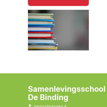
Samenlevingsschool
De Binding
Verbindingsweg 4