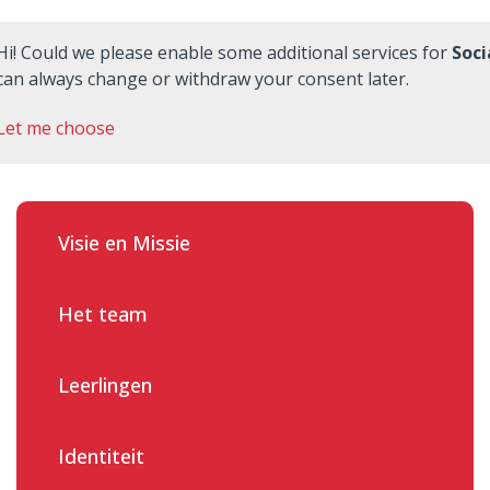
Hi! Could we please enable some additional services for
Soci
can always change or withdraw your consent later.
Let me choose
Onze school
Ouders
Visie en Missie
Praktische zaken
Nieuwe leerlingen
Het team
Quadraten
Leerlingen
Aanmelden
Identiteit
Contact