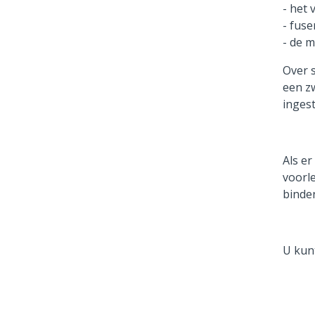
- het 
- fus
- de m
Over 
een z
inges
Als er
voorl
binde
U kun