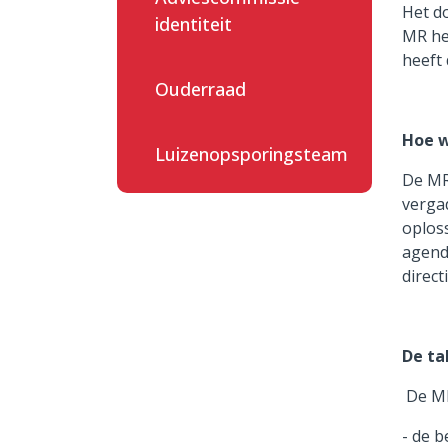
Het do
identiteit
MR he
heeft 
Ouderraad
Hoe w
Luizenopsporingsteam
De MR
vergad
oploss
agenda
direc
De ta
De MR
- de b