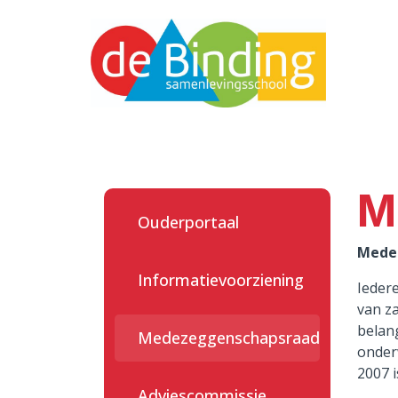
Onze school
Ouders
M
Praktische zaken
Ouderportaal
Nieuwe leerlingen
Mede
Informatievoorziening
Quadraten
Ieder
van za
Aanmelden
belan
Medezeggenschapsraad
onder
Contact
2007 
Adviescommissie